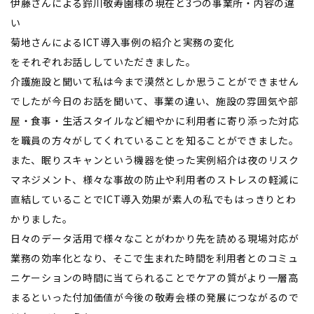
伊藤さんによる鈴川敬寿園様の現在と3つの事業所・内容の違
い
菊地さんによるICT導入事例の紹介と実務の変化
をそれぞれお話ししていただきました。
介護施設と聞いて私は今まで漠然としか思うことができません
でしたが今日のお話を聞いて、事業の違い、施設の雰囲気や部
屋・食事・生活スタイルなど細やかに利用者に寄り添った対応
を職員の方々がしてくれていることを知ることができました。
また、眠りスキャンという機器を使った実例紹介は夜のリスク
マネジメント、様々な事故の防止や利用者のストレスの軽減に
直結していることでICT導入効果が素人の私でもはっきりとわ
かりました。
日々のデータ活用で様々なことがわかり先を読める現場対応が
業務の効率化となり、そこで生まれた時間を利用者とのコミュ
ニケーションの時間に当てられることでケアの質がより一層高
まるといった付加価値が今後の敬寿会様の発展につながるので