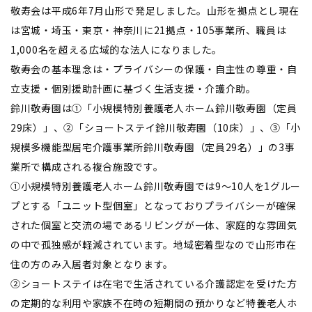
敬寿会は平成6年7月山形で発足しました。山形を拠点とし現在
は宮城・埼玉・東京・神奈川に21拠点・105事業所、職員は
1,000名を超える広域的な法人になりました。
敬寿会の基本理念は・プライバシーの保護・自主性の尊重・自
立支援・個別援助計画に基づく生活支援・介護介助。
鈴川敬寿園は①「小規模特別養護老人ホーム鈴川敬寿園（定員
29床）」、②「ショートステイ鈴川敬寿園（10床）」、③「小
規模多機能型居宅介護事業所鈴川敬寿園（定員29名）」の3事
業所で構成される複合施設です。
①小規模特別養護老人ホーム鈴川敬寿園では9～10人を1グルー
プとする「ユニット型個室」となっておりプライバシーが確保
された個室と交流の場であるリビングが一体、家庭的な雰囲気
の中で孤独感が軽減されています。地域密着型なので山形市在
住の方のみ入居者対象となります。
②ショートステイは在宅で生活されている介護認定を受けた方
の定期的な利用や家族不在時の短期間の預かりなど特養老人ホ