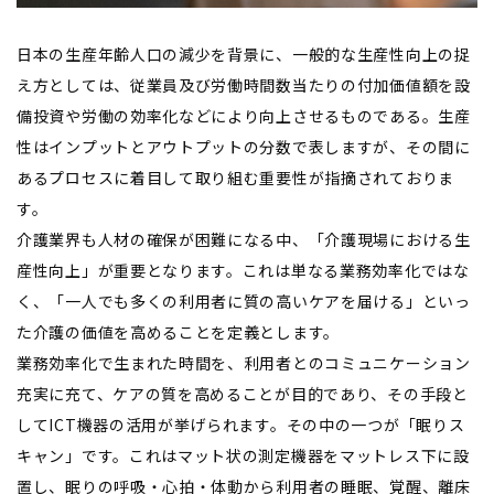
日本の生産年齢人口の減少を背景に、一般的な生産性向上の捉
え方としては、従業員及び労働時間数当たりの付加価値額を設
備投資や労働の効率化などにより向上させるものである。生産
性はインプットとアウトプットの分数で表しますが、その間に
あるプロセスに着目して取り組む重要性が指摘されておりま
す。
介護業界も人材の確保が困難になる中、「介護現場における生
産性向上」が重要となります。これは単なる業務効率化ではな
く、「一人でも多くの利用者に質の高いケアを届ける」といっ
た介護の価値を高めることを定義とします。
業務効率化で生まれた時間を、利用者とのコミュニケーション
充実に充て、ケアの質を高めることが目的であり、その手段と
してICT機器の活用が挙げられます。その中の一つが「眠りス
キャン」です。これはマット状の測定機器をマットレス下に設
置し、眠りの呼吸・心拍・体動から利用者の睡眠、覚醒、離床