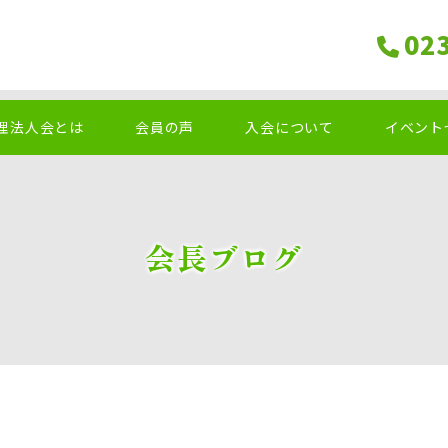
02
理法人会とは
会員の声
入会について
イベント
会長ブログ